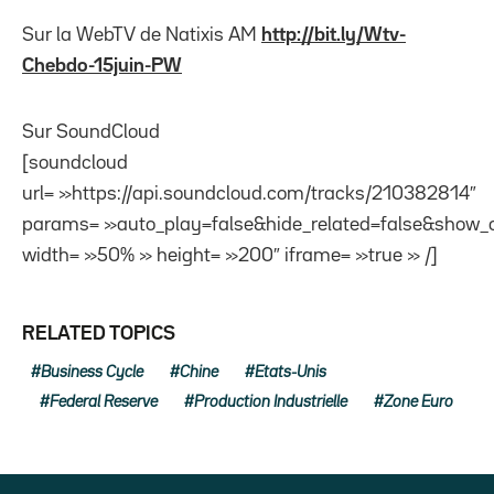
Sur la WebTV de Natixis AM
http://bit.ly/Wtv-
Chebdo-15juin-PW
Sur SoundCloud
[soundcloud
url= »https://api.soundcloud.com/tracks/210382814″
params= »auto_play=false&hide_related=false&show_
width= »50% » height= »200″ iframe= »true » /]
RELATED TOPICS
Business Cycle
Chine
Etats-Unis
Federal Reserve
Production Industrielle
Zone Euro