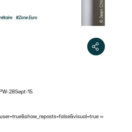
nétaire
Zone Euro
o-PW-28Sept-15
ser=true&show_reposts=false&visual=true »