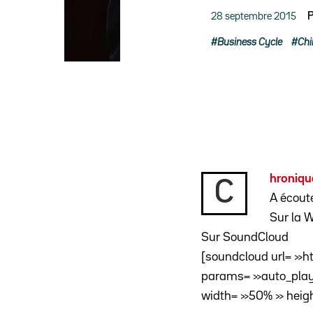
28 septembre 2015
P
Business Cycle
Chi
hroniqu
C
A écout
Sur la 
Sur SoundCloud
[soundcloud url= »h
params= »auto_play
width= »50% » heigh