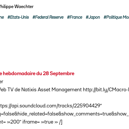
hilippe Waechter
ne
Etats-Unis
Federal Reserve
France
Japon
Politique Mo
e hebdomadaire du 28 Septembre
er
Web TV de Natixis Asset Management
http://bit.ly/CMacr
ttps://api.soundcloud.com/tracks/225904429″
=false&hide_related=false&show_comments=true&show_u
t= »200″ iframe= »true » /]