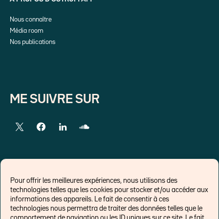
Nous connaître
Média room
Nos publications
ME SUIVRE SUR
LIENS EXTERNES
Pour offrir les meilleures expériences, nous utilisons des
technologies telles que les cookies pour stocker et/ou accéder aux
Chroniques pour Forbes
informations des appareils. Le fait de consentir à ces
technologies nous permettra de traiter des données telles que le
Economistes
comportement de navigation ou les ID uniques sur ce site. Le fait