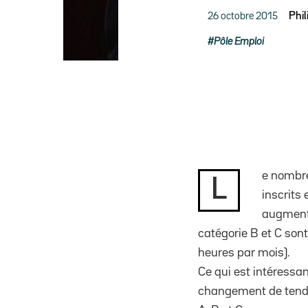
26 octobre 2015
Phi
Pôle Emploi
e nombre
L
inscrits 
augmenté
catégorie B et C sont
heures par mois).
Ce qui est intéressan
changement de tendan