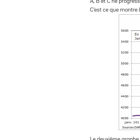
A, B et C ne progress
C’est ce que montre 
Le deuxième graphe es