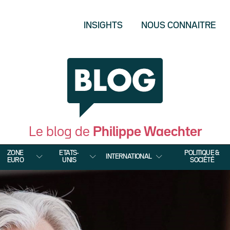
INSIGHTS
NOUS CONNAITRE
Le blog de
Philippe Waechter
ZONE
ETATS-
POLITIQUE &
INTERNATIONAL
EURO
UNIS
SOCIÉTÉ