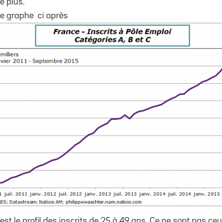
e plus.
le graphe ci après
t le profil des inscrits de 25 à 49 ans. Ce ne sont pas ceux