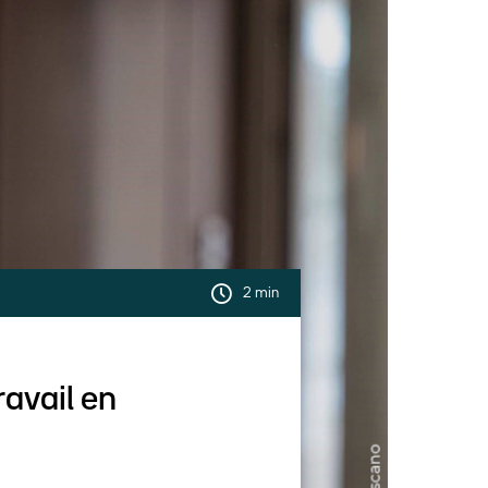
2 min
avail en