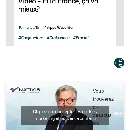
Vidéo – Et la France, ça va
mieux?
10 mai 2016
Philippe Waechter
Conjoncture
Croissance
Emploi
Vous
trouverez
ci-
Cliquez pour accepter les cookies
dessous
marketing et activer ce contenu
les