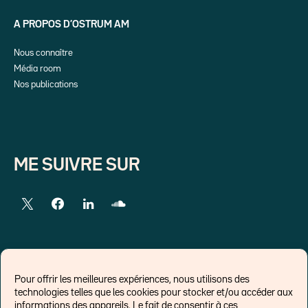
A PROPOS D’OSTRUM AM
Nous connaître
Média room
Nos publications
ME SUIVRE SUR
LIENS EXTERNES
Pour offrir les meilleures expériences, nous utilisons des
technologies telles que les cookies pour stocker et/ou accéder aux
Chroniques pour Forbes
informations des appareils. Le fait de consentir à ces