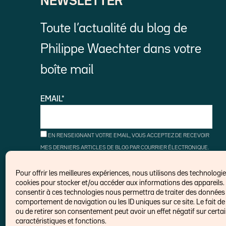
NEWSLETTER
Toute l’actualité du blog de
Philippe Waechter dans votre
boîte mail
EMAIL*
EN RENSEIGNANT VOTRE EMAIL, VOUS ACCEPTEZ DE RECEVOIR
MES DERNIERS ARTICLES DE BLOG PAR COURRIER ÉLECTRONIQUE.
VOUS POUVEZ VOUS DÉSINSCRIRE À TOUT MOMENT À L'AIDE DES
LIENS DE DÉSINSCRIPTION.
Pour offrir les meilleures expériences, nous utilisons des technologies
cookies pour stocker et/ou accéder aux informations des appareils. 
consentir à ces technologies nous permettra de traiter des données t
comportement de navigation ou les ID uniques sur ce site. Le fait de
ou de retirer son consentement peut avoir un effet négatif sur certa
caractéristiques et fonctions.