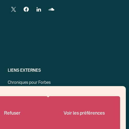
LIENS EXTERNES
Chroniques pour Forbes
Economistes
Think tank
Banques centrales
Blog roll
Refuser
Voir les préférences
Politique de cookies (UE)