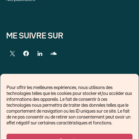
ME SUIVRE SUR
LIENS EXTERNES
Pour offrir les meilleures expériences, nous utilisons des
technologies telles que les cookies pour stocker et/ou accéder aux
Chroniques pour Forbes
informations des appareils. Le fait de consentir à ces
technologies nous permettra de traiter des données telles que le
Economistes
comportement de navigation ou les ID uniques sur ce site. Le fait
Think tank
de ne pas consentir ou de retirer son consentement peut avoir un
Banques centrales
effet négatif sur certaines caractéristiques et fonctions.
Blog roll
Politique de cookies (UE)