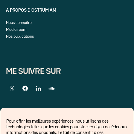
A PROPOS D’OSTRUM AM
Nous connaître
Média room
Nos publications
ME SUIVRE SUR
LIENS EXTERNES
Pour offrir les meilleures expériences, nous utilisons des
technologies telles que les cookies pour stocker et/ou accéder aux
Chroniques pour Forbes
informations des appareils. Le fait de consentir à ces