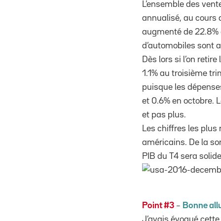
L’ensemble des vente
annualisé, au cours 
augmenté de 22.8% au
d’automobiles sont a
Dès lors si l’on reti
1.1% au troisième tri
puisque les dépense
et 0.6% en octobre. L
et pas plus.
Les chiffres les plu
américains. De la so
PIB du T4 sera solide
Point #3
–
Bonne allu
J’avais évoqué cette