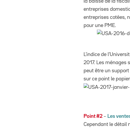
la baisse de la fisca
entreprises domestiq
entreprises cotées, n
pour une PME.
L’indice de l’Univers
2017. Les ménages so
peut être un support 
sur ce point le papi
Point #2
–
Les ventes
Cependant le détail n