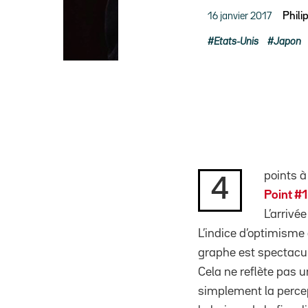
16 janvier 2017
Phili
Etats-Unis
Japon
points à
4
Point #1
L’arrivé
L’indice d’optimisme
graphe est spectacul
Cela ne reflète pas 
simplement la percep