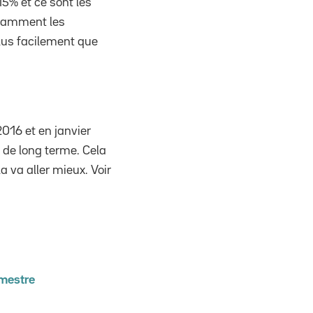
15% et ce sont les
otamment les
plus facilement que
2016 et en janvier
 de long terme. Cela
a va aller mieux. Voir
imestre