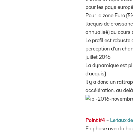
pour les pays europé
Pour la zone Euro (5%)
l’acquis de croissan
annualisé) au cours 
Le profil est robust
perception d’un cha
juillet 2016.
La dynamique est pl
d’acquis)
Il y a donc un rattra
accélération, au delà
Point #4
–
Le taux d
En phase avec la hau