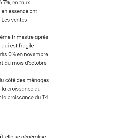
6.7%, en taux
s en essence ont
. Les ventes
u 4ème trimestre après
 qui est fragile
près 0% en novembre
art du mois d’octobre
e du côté des ménages
 la croissance du
r la croissance du T4
i
), elle se généralise