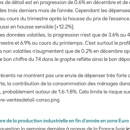
s de détail est en progression de 0.6% en décembre et de 
des trois derniers mois de l’année. Cependant les dépense
 cours du trimestre après la hausse du prix de l’essence
ussi en hausse sensible (+12.2%).
re les données volatiles, la progression n’est que de 3.6% a
mestre et 6.9% au cours du printemps. C’est surtout le profil
s non volatiles n’augmentent que de 0.2% en décembre a
e bon chiffre du T4 dans le graphe reflète ainsi le bon dép
s récents ne montrent pas une envie de dépenser très fort
rte, la contribution de la consommation des ménages dans
, probablement autour de 1.6-1.8%. Cela limite le risque su
re de la production industrielle en fin d’année en zone Euro
 question la semaine dernière à propos de la France (voir
ic