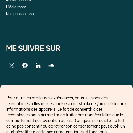
Nous connaître
Média room
Nos publications
ME SUIVRE SUR
LIENS EXTERNES
Pour offrir les meilleures expériences, nous utilisons des
technologies telles que les cookies pour stocker et/ou accéder aux
Chroniques pour Forbes
informations des appareils. Le fait de consentir à ces
technologies nous permettra de traiter des données telles que le
Economistes
comportement de navigation ou les ID uniques sur ce site. Le fait
Think tank
de ne pas consentir ou de retirer son consentement peut avoir un
Banques centrales
effet négatif sur certaines caractéristiques et fonctions.