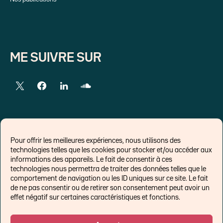
ME SUIVRE SUR
LIENS EXTERNES
Pour offrir les meilleures expériences, nous utilisons des
technologies telles que les cookies pour stocker et/ou accéder aux
Chroniques pour Forbes
informations des appareils. Le fait de consentir à ces
technologies nous permettra de traiter des données telles que le
Economistes
comportement de navigation ou les ID uniques sur ce site. Le fait
Think tank
de ne pas consentir ou de retirer son consentement peut avoir un
Banques centrales
effet négatif sur certaines caractéristiques et fonctions.
Blog roll
Politique de cookies (UE)