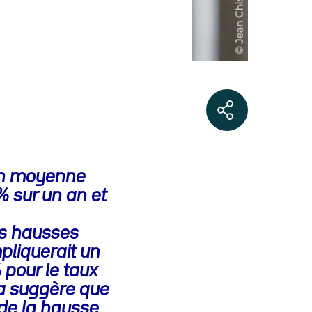
 en moyenne
% sur un an et
les hausses
liquerait un
 pour le taux
la suggère que
 de la hausse