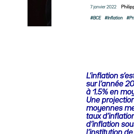
7 janvier 2022
Phili
BCE
Inflation
Pr
L’inflation s’
sur l’année 20
à 1.5% en mo
Une projection
moyennes men
taux d’inflat
d’inflation so
l’institution 