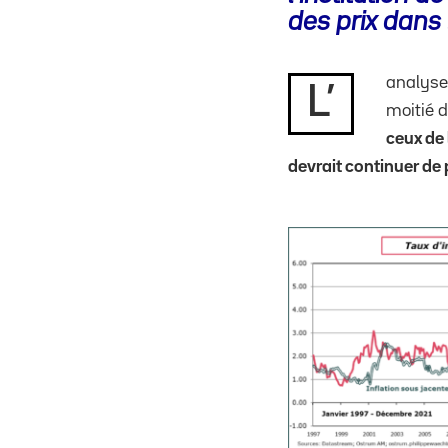
des prix dans 
analyse
L’
moitié d
ceux de 
devrait continuer de 