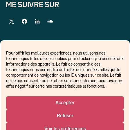
ME SUIVRE SUR
LIENS EXTERNES
Pour offrir les meilleures expériences, nous utilisons des
technologies telles que les cookies pour stocker et/ou accéder aux
Chroniques pour Forbes
informations des appareils. Le fait de consentir à ces
technologies nous permettra de traiter des données telles que le
Economistes
comportement de navigation ou les ID uniques sur ce site. Le fait
Think tank
de ne pas consentir ou de retirer son consentement peut avoir un
Banques centrales
effet négatif sur certaines caractéristiques et fonctions.
Blog roll
Politique de cookies (UE)
Accepter
Refuser
©Ostrum AM 2026
Voir les préférences