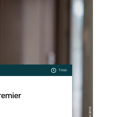
1 min
remier