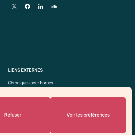
LIENS EXTERNES
Chroniques pour Forbes
Economistes
Think tank
Banques centrales
Blog roll
Refuser
Voir les préférences
Politique de cookies (UE)