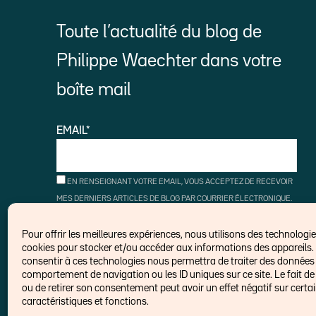
Toute l’actualité du blog de
Philippe Waechter dans votre
boîte mail
EMAIL*
EN RENSEIGNANT VOTRE EMAIL, VOUS ACCEPTEZ DE RECEVOIR
MES DERNIERS ARTICLES DE BLOG PAR COURRIER ÉLECTRONIQUE.
VOUS POUVEZ VOUS DÉSINSCRIRE À TOUT MOMENT À L'AIDE DES
LIENS DE DÉSINSCRIPTION.
Pour offrir les meilleures expériences, nous utilisons des technologies
cookies pour stocker et/ou accéder aux informations des appareils. 
consentir à ces technologies nous permettra de traiter des données t
comportement de navigation ou les ID uniques sur ce site. Le fait de
ou de retirer son consentement peut avoir un effet négatif sur certa
caractéristiques et fonctions.