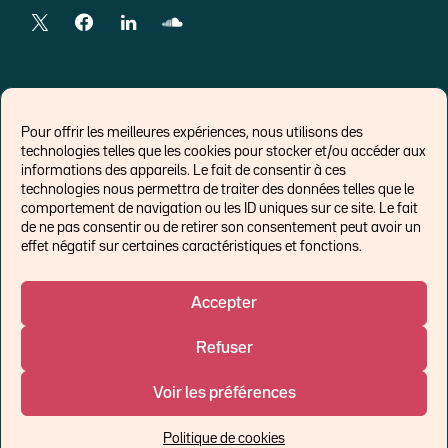
LIENS EXTERNES
Pour offrir les meilleures expériences, nous utilisons des
technologies telles que les cookies pour stocker et/ou accéder aux
Chroniques pour Forbes
informations des appareils. Le fait de consentir à ces
technologies nous permettra de traiter des données telles que le
Economistes
comportement de navigation ou les ID uniques sur ce site. Le fait
Think tank
de ne pas consentir ou de retirer son consentement peut avoir un
Banques centrales
effet négatif sur certaines caractéristiques et fonctions.
Blog roll
Politique de cookies (UE)
Accepter
Refuser
©Ostrum AM 2026
Voir les préférences
Un affilié de :
Politique de cookies