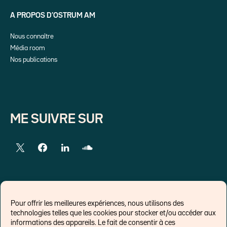
A PROPOS D’OSTRUM AM
Nous connaître
Média room
Nos publications
ME SUIVRE SUR
LIENS EXTERNES
Pour offrir les meilleures expériences, nous utilisons des
technologies telles que les cookies pour stocker et/ou accéder aux
Chroniques pour Forbes
informations des appareils. Le fait de consentir à ces