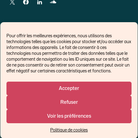
LIENS EXTERNES
Pour offrir les meilleures expériences, nous utilisons des
technologies telles que les cookies pour stocker et/ou accéder aux
Chroniques pour Forbes
informations des appareils. Le fait de consentir à ces
technologies nous permettra de traiter des données telles que le
Economistes
comportement de navigation ou les ID uniques sur ce site. Le fait
Think tank
de ne pas consentir ou de retirer son consentement peut avoir un
Banques centrales
effet négatif sur certaines caractéristiques et fonctions.
Blog roll
Politique de cookies (UE)
Accepter
Refuser
©Ostrum AM 2026
Voir les préférences
Un affilié de :
Politique de cookies