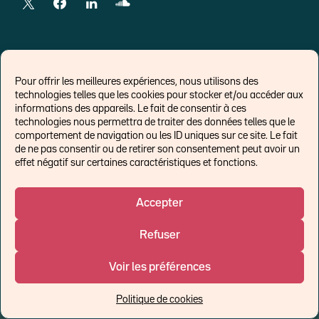
LIENS EXTERNES
Pour offrir les meilleures expériences, nous utilisons des
technologies telles que les cookies pour stocker et/ou accéder aux
Chroniques pour Forbes
informations des appareils. Le fait de consentir à ces
technologies nous permettra de traiter des données telles que le
Economistes
comportement de navigation ou les ID uniques sur ce site. Le fait
Think tank
de ne pas consentir ou de retirer son consentement peut avoir un
Banques centrales
effet négatif sur certaines caractéristiques et fonctions.
Blog roll
Politique de cookies (UE)
Accepter
Refuser
©Ostrum AM 2026
Voir les préférences
Un affilié de :
Politique de cookies