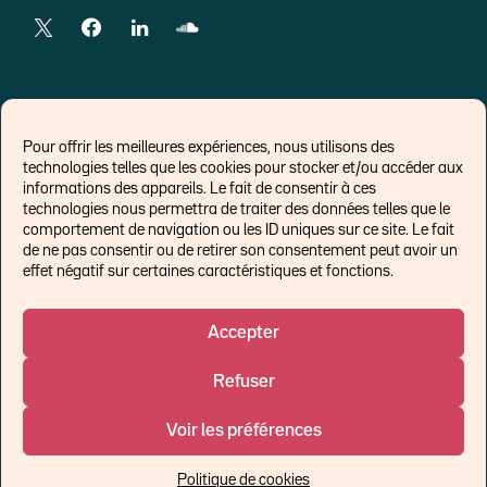
LIENS EXTERNES
Pour offrir les meilleures expériences, nous utilisons des
technologies telles que les cookies pour stocker et/ou accéder aux
Chroniques pour Forbes
informations des appareils. Le fait de consentir à ces
technologies nous permettra de traiter des données telles que le
Economistes
comportement de navigation ou les ID uniques sur ce site. Le fait
Think tank
de ne pas consentir ou de retirer son consentement peut avoir un
Banques centrales
effet négatif sur certaines caractéristiques et fonctions.
Blog roll
Politique de cookies (UE)
Accepter
Refuser
©Ostrum AM 2026
Voir les préférences
Un affilié de :
Politique de cookies