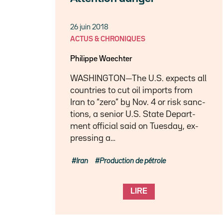
26 juin 2018
ACTUS & CHRONIQUES
Philippe Waechter
WASH­ING­TON—The U.S. ex­pects all
coun­tries to cut oil im­ports from
Iran to “zero” by Nov. 4 or risk sanc­
tions, a se­nior U.S. State De­part­
ment of­fi­cial said on Tues­day, ex­
press­ing a…
Iran
Production de pétrole
LIRE