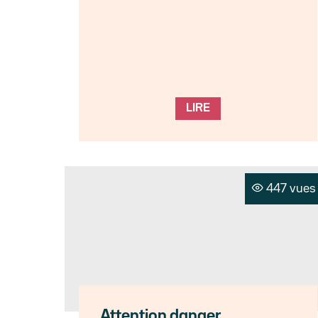
LIRE
447 vues
Attention danger