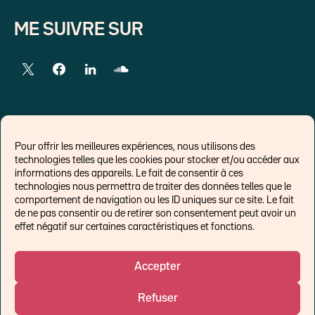
ME SUIVRE SUR
LIENS EXTERNES
Pour offrir les meilleures expériences, nous utilisons des
technologies telles que les cookies pour stocker et/ou accéder aux
Chroniques pour Forbes
informations des appareils. Le fait de consentir à ces
technologies nous permettra de traiter des données telles que le
Economistes
comportement de navigation ou les ID uniques sur ce site. Le fait
Think tank
de ne pas consentir ou de retirer son consentement peut avoir un
Banques centrales
effet négatif sur certaines caractéristiques et fonctions.
Blog roll
Politique de cookies (UE)
Accepter
Refuser
©Ostrum AM 2026