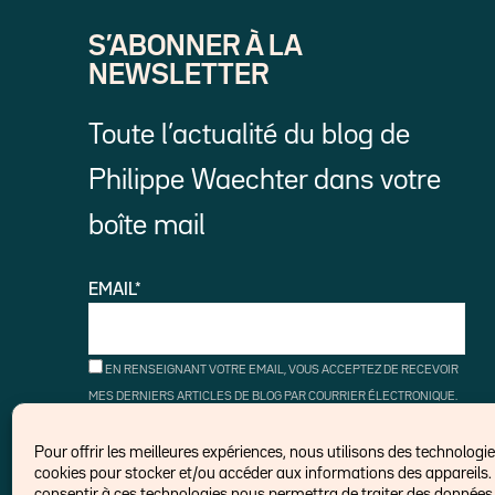
S’ABONNER À LA
NEWSLETTER
Toute l’actualité du blog de
Philippe Waechter dans votre
boîte mail
EMAIL*
EN RENSEIGNANT VOTRE EMAIL, VOUS ACCEPTEZ DE RECEVOIR
MES DERNIERS ARTICLES DE BLOG PAR COURRIER ÉLECTRONIQUE.
VOUS POUVEZ VOUS DÉSINSCRIRE À TOUT MOMENT À L'AIDE DES
LIENS DE DÉSINSCRIPTION.
Pour offrir les meilleures expériences, nous utilisons des technologies
cookies pour stocker et/ou accéder aux informations des appareils. 
consentir à ces technologies nous permettra de traiter des données t