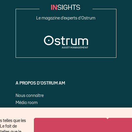
Le magazine d’experts d’Ostrum
A PROPOS D’OSTRUM AM
Nous connaître
Média room
Nos publications
 telles que les
Le fait de
elles que le