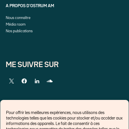
A PROPOS D’OSTRUM AM
Nous connaître
Média room
Nos publications
ME SUIVRE SUR
LIENS EXTERNES
Pour offrir les meilleures expériences, nous utilisons des
technologies telles que les cookies pour stocker et/ou accéder aux
Chroniques pour Forbes
informations des appareils. Le fait de consentir à ces