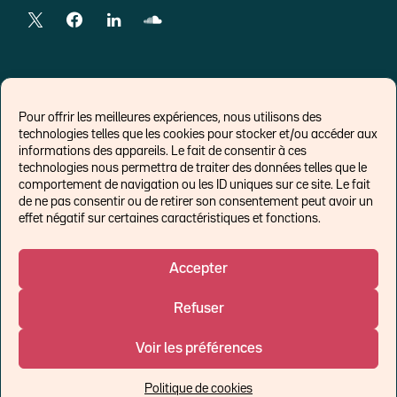
LIENS EXTERNES
Pour offrir les meilleures expériences, nous utilisons des
technologies telles que les cookies pour stocker et/ou accéder aux
Chroniques pour Forbes
informations des appareils. Le fait de consentir à ces
technologies nous permettra de traiter des données telles que le
Economistes
comportement de navigation ou les ID uniques sur ce site. Le fait
Think tank
de ne pas consentir ou de retirer son consentement peut avoir un
Banques centrales
effet négatif sur certaines caractéristiques et fonctions.
Blog roll
Politique de cookies (UE)
Accepter
Refuser
©Ostrum AM 2026
Voir les préférences
Un affilié de :
Politique de cookies