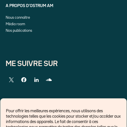
A PROPOS D’OSTRUM AM
Nous connaître
Média room
Nos publications
ME SUIVRE SUR
LIENS EXTERNES
Pour offrir les meilleures expériences, nous utilisons des
technologies telles que les cookies pour stocker et/ou accéder aux
Chroniques pour Forbes
informations des appareils. Le fait de consentir à ces