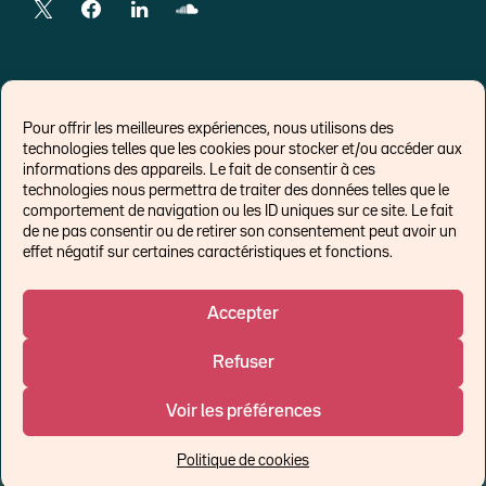
LIENS EXTERNES
Pour offrir les meilleures expériences, nous utilisons des
technologies telles que les cookies pour stocker et/ou accéder aux
Chroniques pour Forbes
informations des appareils. Le fait de consentir à ces
technologies nous permettra de traiter des données telles que le
Economistes
comportement de navigation ou les ID uniques sur ce site. Le fait
Think tank
de ne pas consentir ou de retirer son consentement peut avoir un
Banques centrales
effet négatif sur certaines caractéristiques et fonctions.
Blog roll
Politique de cookies (UE)
Accepter
Refuser
©Ostrum AM 2026
Voir les préférences
Un affilié de :
Politique de cookies