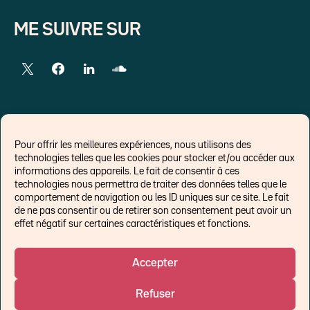
ME SUIVRE SUR
LIENS EXTERNES
Pour offrir les meilleures expériences, nous utilisons des
technologies telles que les cookies pour stocker et/ou accéder aux
Chroniques pour Forbes
informations des appareils. Le fait de consentir à ces
technologies nous permettra de traiter des données telles que le
Economistes
comportement de navigation ou les ID uniques sur ce site. Le fait
Think tank
de ne pas consentir ou de retirer son consentement peut avoir un
Banques centrales
effet négatif sur certaines caractéristiques et fonctions.
Blog roll
Politique de cookies (UE)
Accepter
Refuser
©Ostrum AM 2026