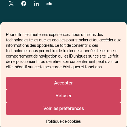
LIENS EXTERNES
Pour offrir les meilleures expériences, nous utilisons des
technologies telles que les cookies pour stocker et/ou accéder aux
Chroniques pour Forbes
informations des appareils. Le fait de consentir à ces
technologies nous permettra de traiter des données telles que le
Economistes
comportement de navigation ou les ID uniques sur ce site. Le fait
Think tank
de ne pas consentir ou de retirer son consentement peut avoir un
Banques centrales
effet négatif sur certaines caractéristiques et fonctions.
Blog roll
Politique de cookies (UE)
Accepter
Refuser
©Ostrum AM 2026
Voir les préférences
Un affilié de :
Politique de cookies