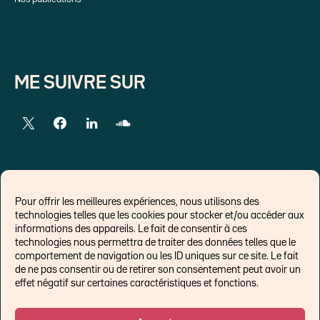
ME SUIVRE SUR
LIENS EXTERNES
Pour offrir les meilleures expériences, nous utilisons des
technologies telles que les cookies pour stocker et/ou accéder aux
Chroniques pour Forbes
informations des appareils. Le fait de consentir à ces
technologies nous permettra de traiter des données telles que le
Economistes
comportement de navigation ou les ID uniques sur ce site. Le fait
Think tank
de ne pas consentir ou de retirer son consentement peut avoir un
Banques centrales
effet négatif sur certaines caractéristiques et fonctions.
Blog roll
Politique de cookies (UE)