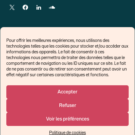
LIENS EXTERNES
Pour offrir les meilleures expériences, nous utilisons des
technologies telles que les cookies pour stocker et/ou accéder aux
Chroniques pour Forbes
informations des appareils. Le fait de consentir à ces
technologies nous permettra de traiter des données telles que le
Economistes
comportement de navigation ou les ID uniques sur ce site. Le fait
Think tank
de ne pas consentir ou de retirer son consentement peut avoir un
Banques centrales
effet négatif sur certaines caractéristiques et fonctions.
Blog roll
Politique de cookies (UE)
Accepter
Refuser
©Ostrum AM 2026
Voir les préférences
Un affilié de :
Politique de cookies