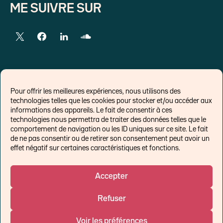
ME SUIVRE SUR
LIENS EXTERNES
Pour offrir les meilleures expériences, nous utilisons des
technologies telles que les cookies pour stocker et/ou accéder aux
Chroniques pour Forbes
informations des appareils. Le fait de consentir à ces
technologies nous permettra de traiter des données telles que le
Economistes
comportement de navigation ou les ID uniques sur ce site. Le fait
Think tank
de ne pas consentir ou de retirer son consentement peut avoir un
Banques centrales
effet négatif sur certaines caractéristiques et fonctions.
Blog roll
Politique de cookies (UE)
Accepter
Refuser
©Ostrum AM 2026
Voir les préférences